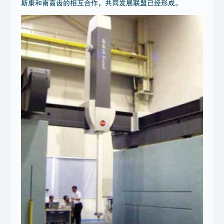
斯康和南高齿的相互合作，共同发展联盟已经形成。