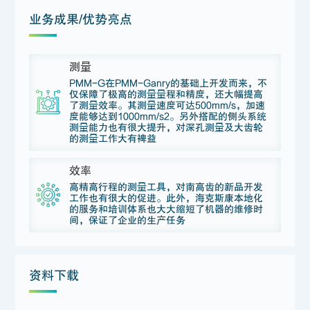
业务成果/优势亮点
测量
PMM-G在PMM-Ganry的基础上开发而来，不
仅保障了极高的测量量程和精度，还大幅提高
了测量效率。其测量速度可达500mm/s，加速
度能够达到1000mm/s2。另外搭配的侧头系统
测量能力也有很大提升，对深孔测量及大齿轮
的测量工作大有裨益
效率
高精高行程的测量工具，对南高齿的新品开发
工作也有很大的促进。此外，海克斯康本地化
的服务和培训体系也大大缩短了机器的维修时
间，保证了企业的生产任务
资料下载