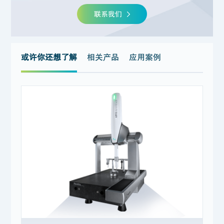
联系我们
或许你还想了解
相关产品
应用案例