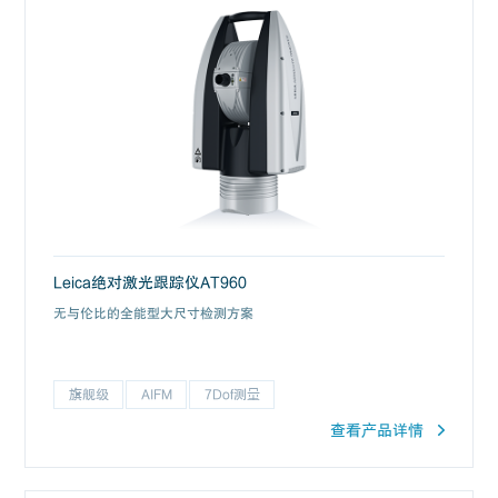
Leica绝对激光跟踪仪AT960
无与伦比的全能型大尺寸检测方案
旗舰级
AIFM
7Dof测量
查看产品详情