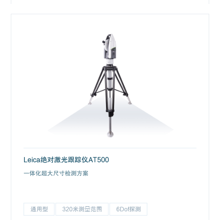
Leica绝对激光跟踪仪AT500
一体化超大尺寸检测方案
通用型
320米测量范围
6Dof探测