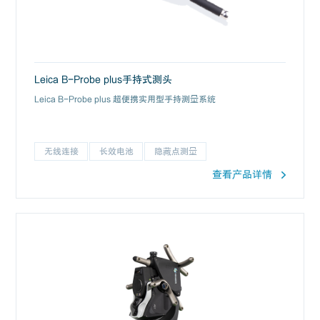
Leica B-Probe plus手持式测头
Leica B-Probe plus 超便携实用型手持测量系统
无线连接
长效电池
隐藏点测量
查看产品详情