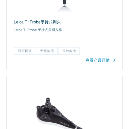
Leica T-Probe手持式测头
Leica T-Probe 手持式探测方案
轻巧便携
无线连接
长效电池
查看产品详情