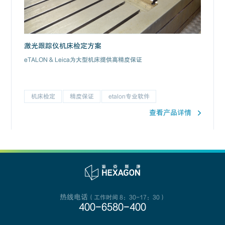
激光跟踪仪机床检定方案
eTALON & Leica为大型机床提供高精度保证
机床检定
精度保证
etalon专业软件
查看产品详情
热线电话
（工作时间 8：30-17：30）
400-6580-400