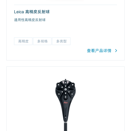
Leica 高精度反射球
通用性高精度反射球
高精度
多规格
多类型
查看产品详情