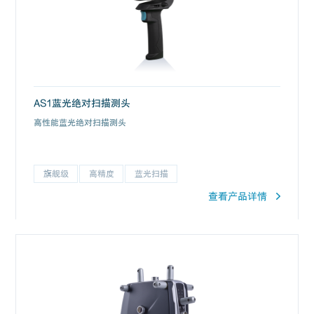
AS1蓝光绝对扫描测头
高性能蓝光绝对扫描测头
旗舰级
高精度
蓝光扫描
查看产品详情