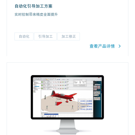
自动化引导加工方案
实时控制带来精度全面提升
自动化
引导加工
加工修正
查看产品详情