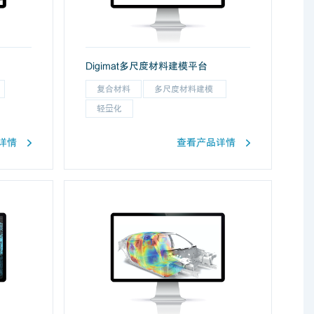
Digimat多尺度材料建模平台
复合材料
多尺度材料建模
轻量化
详情
查看产品详情