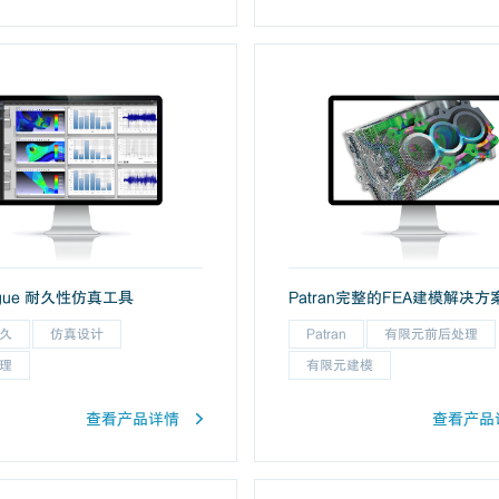
tigue 耐久性仿真工具
Patran完整的FEA建模解决方
久
仿真设计
Patran
有限元前后处理
理
有限元建模
查看产品详情
查看产品