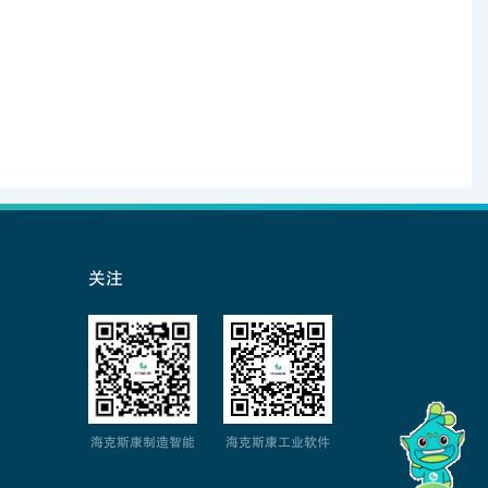
关注
海克斯康制造智能
海克斯康工业软件