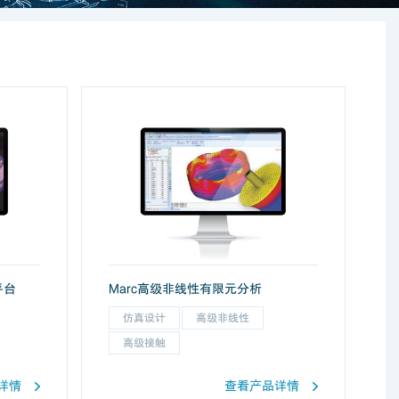
平台
Marc高级非线性有限元分析
仿真设计
高级非线性
高级接触
详情
查看产品详情