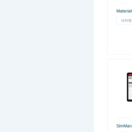
Mater
材料管
SimM