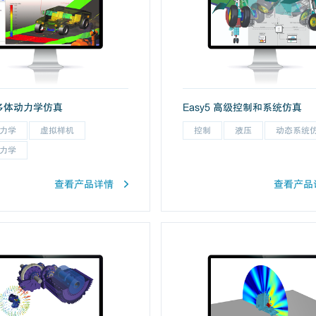
s多体动力学仿真
Easy5 高级控制和系统仿真
力学
虚拟样机
控制
液压
动态系统
力学
查看产品详情
查看产品