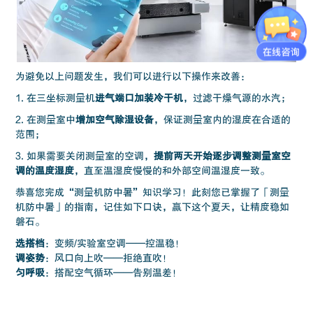
为避免以上问题发生，我们可以进行以下操作来改善：
1. 在三坐标测量机
进气端口加装冷干机
，过滤干燥气源的水汽；
2. 在测量室中
增加空气除湿设备
，保证测量室内的湿度在合适的
范围；
3. 如果需要关闭测量室的空调，
提前两天开始逐步调整测量室空
调的温度湿度
，直至温湿度慢慢的和外部空间温湿度一致。
恭喜您完成“测量机防中暑”知识学习！此刻您已掌握了「测量
机防中暑」的指南，记住如下口诀，赢下这个夏天，让精度稳如
磐石。
选搭档
：变频/实验室空调——控温稳！
调姿势
：风口向上吹——拒绝直吹！
匀呼吸
：搭配空气循环——告别温差！