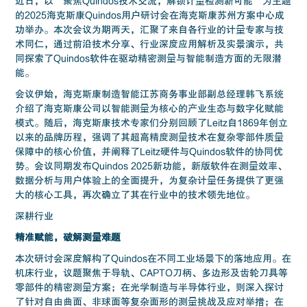
近日，以“聚焦Quindos技术交流，解锁计量检测新可能”为主题
的2025海克斯康Quindos用户研讨会在海克斯康苏州方案中心成
功举办。本次会议为期两天，汇聚了来自各行业的计量专家与技
术同仁，通过前沿技术分享、行业深度应用解析及实景演示，共
同探索了Quindos软件在驱动精密测量与智能制造方面的无限潜
能。
会议伊始，海克斯康制造智能江苏商务事业部副总经理韩飞系统
介绍了海克斯康公司以智能测量为核心的产业生态与数字化赋能
模式。随后，海克斯康技术专家们分别回顾了Leitz自1869年创立
以来的品牌历程，强调了其超高精度测量技术在复杂零部件质量
保障中的核心价值，并阐释了Leitz硬件与Quindos软件的协同优
势。会议同期发布Quindos 2025新功能，新版软件在测量效率、
数据分析与用户体验上的全面提升，为复杂计量任务提供了更强
大的核心工具，再次确立了其在行业中的技术领先地位。
深耕行业
精准赋能，破解测量难题
本次研讨会深度解构了Quindos在不同工业场景下的落地应用。在
机床行业，议题聚焦于导轨、CAPTO刀柄、多边形及齿轮刀具等
零部件的精密测量方案；在光学制造与半导体行业，则深入探讨
了针对自由曲面、非球面等复杂面形的测量挑战及应对举措；在