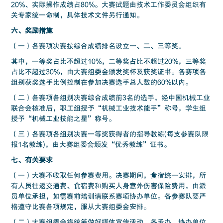
20%、实际操作成绩占80%。大赛试题由技术工作委员会组织有
关专家统一命制，具体技术文件另行通知。
六、奖励措施
（一）各赛项决赛按综合成绩排名设立一、二、三等奖。
其中，一等奖占比不超过10%，二等奖占比不超过20%，三等奖
占比不超过30%，由大赛组委会颁发奖杯及获奖证书。各赛项各
组别获奖选手比例控制在参加决赛选手总人数的60%以内。
（二）各赛项各组别决赛综合成绩前3名的选手，经中国机械工业
联合会核准后，职工组授予“机械工业技术能手”称号，学生组
授予“机械工业技能之星”称号。
（三）各赛项各组别决赛一等奖获得者的指导教练(每支参赛队限
报1名教练)，由大赛组委会颁发“优秀教练”证书。
七、有关要求
（一）大赛不收取任何参赛费用。决赛期间，食宿统一安排，所
有人员往返交通费、食宿费和购买人身意外伤害保险费用，由派
员单位承担，如需赛前培训请联系赛项协办单位。各参赛队要严
格遵守比赛各项规定，服从大赛组委会安排。
（二）大赛组委会将统筹做好媒体宣传活动。各承办、协办单位